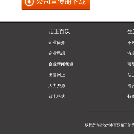
走进百沃
生
企业简介
不
企业思想
汽
企业新闻频道
薄
出售网上
法
人力资源
混
致电格式
特
版权所有@池州市百沃精工轴