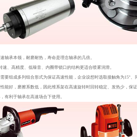
高速轴承本领，耐磨耐热，寿命是理念轴承的几倍。
高转速、高精度、低噪音、内圈带锁口的结构更适合喷雾润滑。
需要组成多列组合形式为保证高速性能，企业设想时选取接触角为15°
滑性能好，磨擦系数低，因此维系架在高速旋转时回转稳定、发热少，保
小，有利于轴承在高速场合下使用。