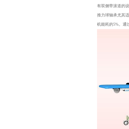
有双侧带滚道的
推力球轴承尤其
机能耗的5%。通