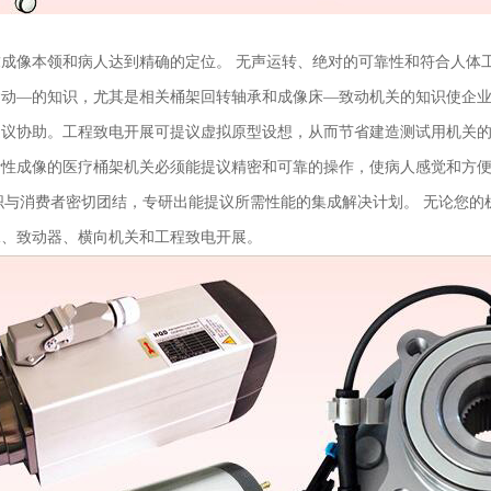
成像本领和病人达到精确的定位。 无声运转、绝对的可靠性和符合人体
运动—的知识，尤其是相关桶架回转轴承和成像床—致动机关的知识使企
提议协助。工程致电开展可提议虚拟原型设想，从而节省建造测试用机关
断性成像的医疗桶架机关必须能提议精密和可靠的操作，使病人感觉和方
组织与消费者密切团结，专研出能提议所需性能的集成解决计划。 无论您的
承、致动器、横向机关和工程致电开展。