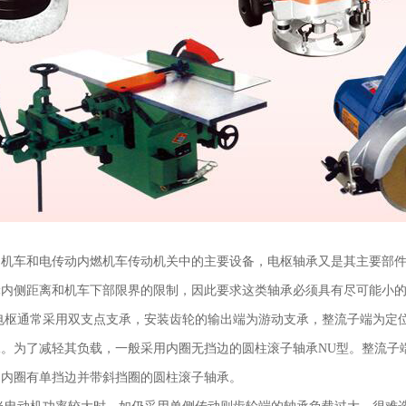
力机车和电传动内燃机车传动机关中的主要设备，电枢轴承又是其主要部
轮内侧距离和机车下部限界的限制，因此要求这类轴承必须具有尽可能小
电枢通常采用双支点支承，安装齿轮的输出端为游动支承，整流子端为定
。为了减轻其负载，一般采用内圈无挡边的圆柱滚子轴承NU型。整流子
用内圈有单挡边并带斜挡圈的圆柱滚子轴承。