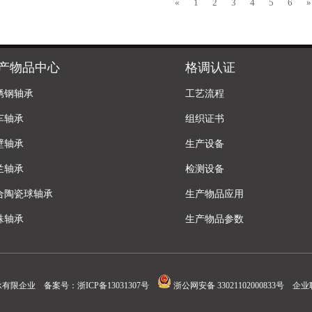
«
1
2
3
4
5
6
»
产物品中心
格调认证
锈钢轴承
工艺流程
车轴承
组织证书
壁轴承
生产设备
兰轴承
检测设备
合陶瓷球轴承
生产物品应用
殊轴承
生产物品参数
承有限企业 备案号：
浙ICP备13031307号
浙公网安备 33021102000833号
企业