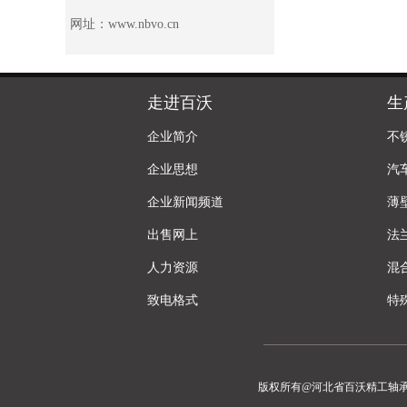
网址：
www.nbvo.cn
走进百沃
生
企业简介
不
企业思想
汽
企业新闻频道
薄
出售网上
法
人力资源
混
致电格式
特
版权所有@河北省百沃精工轴