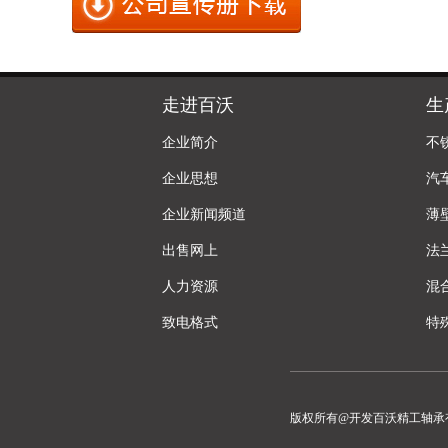
走进百沃
生
企业简介
不
企业思想
汽
企业新闻频道
薄
出售网上
法
人力资源
混
致电格式
特
版权所有@开发百沃精工轴承