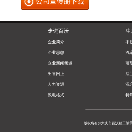
走进百沃
生
企业简介
不
企业思想
汽
企业新闻频道
薄
出售网上
法
人力资源
混
致电格式
特
版权所有@大庆市百沃精工轴