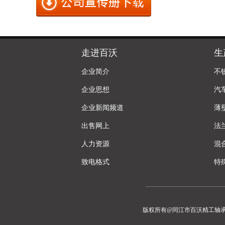
走进百沃
生
企业简介
不
企业思想
汽
企业新闻频道
薄
出售网上
法
人力资源
混
致电格式
特
版权所有@同江市百沃精工轴